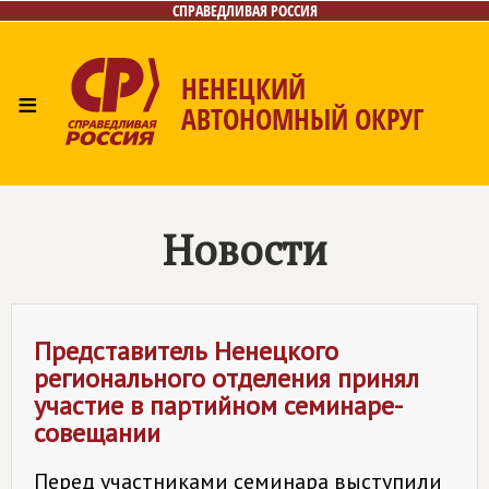
СПРАВЕДЛИВАЯ РОССИЯ
НЕНЕЦКИЙ
≡
АВТОНОМНЫЙ ОКРУГ
Главная
Лица
Фото/Видео
Архив
Газета
Контакты
Новости
Представитель Ненецкого
регионального отделения принял
участие в партийном семинаре-
совещании
Перед участниками семинара выступили