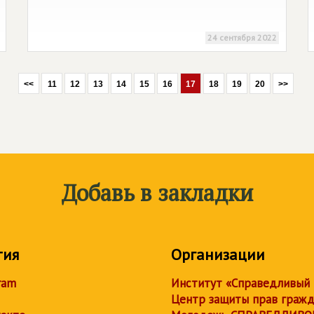
24 сентября 2022
<<
11
12
13
14
15
16
17
18
19
20
>>
Добавь в закладки
тия
Организации
ram
Институт «Справедливый
Центр защиты прав граж