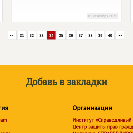
01 сентября 2020
<<
31
32
33
34
35
36
37
38
39
40
>>
Добавь в закладки
тия
Организации
ram
Институт «Справедливый
Центр защиты прав граж